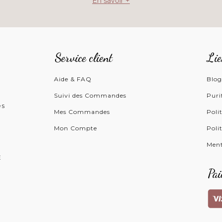
En savoir +
Service client
Lie
Aide & FAQ
Blo
Suivi des Commandes
Puri
és
Mes Commandes
Poli
Mon Compte
Poli
Ment
E
Pai