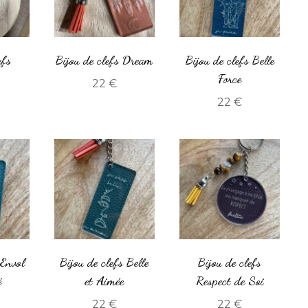
efs
Bijou de clefs Dream
Bijou de clefs Belle
Force
22
€
22
€
 Envol
Bijou de clefs Belle
Bijou de clefs
é
et Aimée
Respect de Soi
22
€
22
€