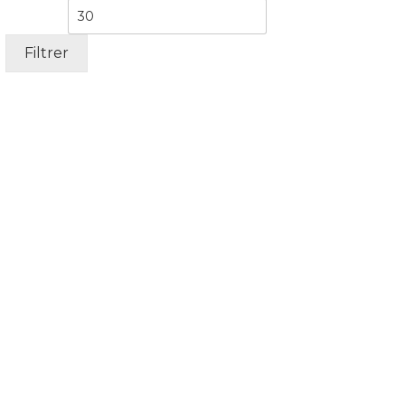
min
max
Filtrer