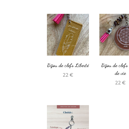
Bijou de clefs Liberté
Bijou de clefs
de vie
22
€
22
€