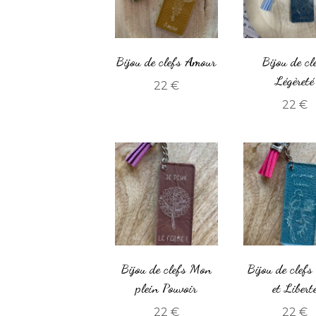
Bijou de clefs Amour
Bijou de cl
Légèreté
22
€
22
€
Bijou de clefs Mon
Bijou de clefs
plein Pouvoir
et Libert
22
€
22
€