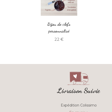
Bijou de clefs
personnalisé
22
€
Livraison Suivie
Expédition Colissimo