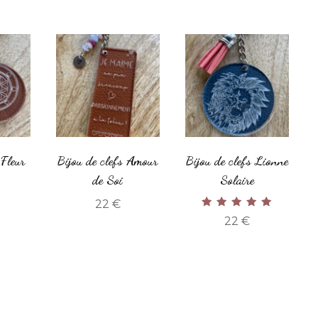
 Fleur
Bijou de clefs Amour
Bijou de clefs Lionne
de Soi
Solaire
22
€
Note
22
€
5.00
sur 5