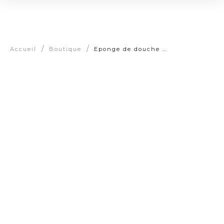
/
/
Accueil
Boutique
Eponge de douche énergétique & ses 7 Aventurines