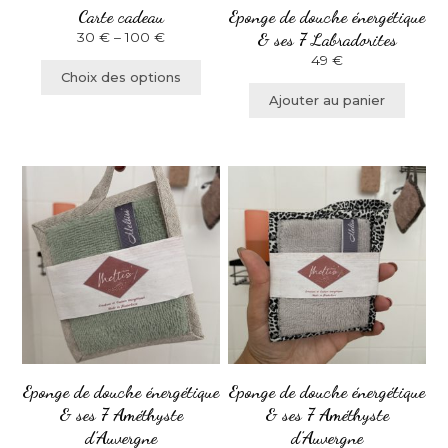
Carte cadeau
Eponge de douche énergétique
sur
& ses 7 Labradorites
30
€
–
100
€
la
49
€
page
Choix des options
du
Ajouter au panier
produit
Eponge de douche énergétique
Eponge de douche énergétique
& ses 7 Améthyste
& ses 7 Améthyste
d’Auvergne
d’Auvergne