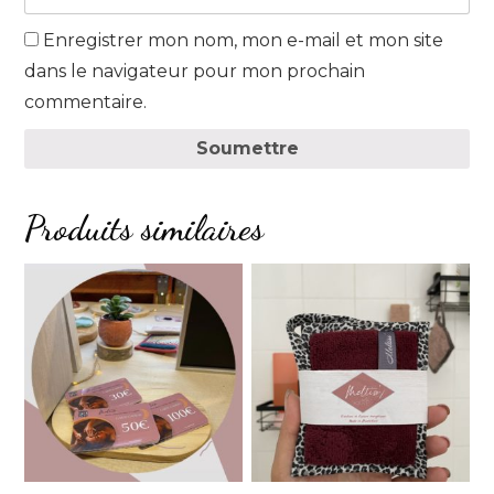
Enregistrer mon nom, mon e-mail et mon site
dans le navigateur pour mon prochain
commentaire.
Soumettre
Produits similaires
Ce
produit
a
plusieurs
variations.
Les
options
peuvent
être
choisies